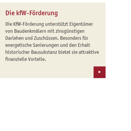
umfassende
Verluste aus Vermietung und
Die Auflassungsvormerkung
Renovierungsmaßnahme
Die kfW-Förderung
Verpachtung
Die Baubeschreibung
Die Mauerwerkstrockenlegung
Die KfW-Förderung unterstützt Eigentümer
Die Baugenehmigung
von Baudenkmälern mit zinsgünstigen
Die Nutzung von Erdwärme bei
Denmalimmobilien
Darlehen und Zuschüssen. Besonders für
Die denkmalrechtliche
energetische Sanierungen und den Erhalt
Genehmigung
Die Restaurierung einer
historischer Bausubstanz bietet sie attraktive
Backsteinfassade
Die einheitliche behördliche
finanzielle Vorteile.
Feststellung
Die Stuckrestraurierung
Die Flurkarte
Fernwärme bei
Denkmalimmobilien
Die Grundlagenurkunde
Innendämmung bei
Die Rangbescheinigung
Denkmalimmobilien
Die Teilungserklärung
Rissbildung nach Kernsanierung
Die Wohnfächenberechnung
Wärmepumpen bei
Kaufangebot und Annahme
Denkmalimmobilien