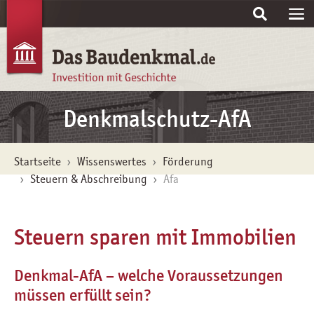
Skip to main content
Denkmalschutz-AfA
You are here:
Startseite
Wissenswertes
Förderung
Steuern & Abschreibung
Afa
Steuern sparen mit Immobilien
Denkmal-AfA – welche Voraussetzungen
müssen erfüllt sein?