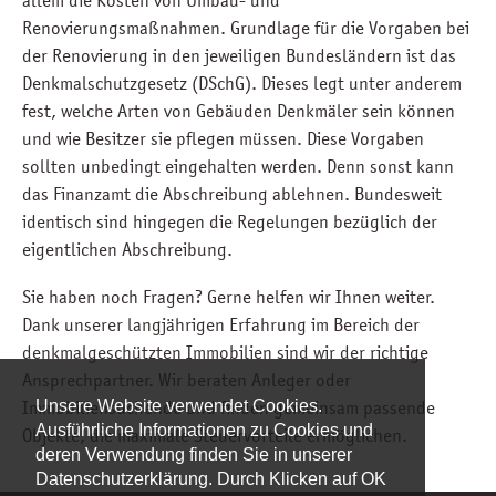
Renovierungsmaßnahmen. Grundlage für die Vorgaben bei
der Renovierung in den jeweiligen Bundesländern ist das
Denkmalschutzgesetz (DSchG). Dieses legt unter anderem
fest, welche Arten von Gebäuden Denkmäler sein können
und wie Besitzer sie pflegen müssen. Diese Vorgaben
sollten unbedingt eingehalten werden. Denn sonst kann
das Finanzamt die Abschreibung ablehnen. Bundesweit
identisch sind hingegen die Regelungen bezüglich der
eigentlichen Abschreibung.
Sie haben noch Fragen? Gerne helfen wir Ihnen weiter.
Dank unserer langjährigen Erfahrung im Bereich der
denkmalgeschützten Immobilien sind wir der richtige
Ansprechpartner. Wir beraten Anleger oder
Immobiliensuchende und finden gemeinsam passende
Unsere Website verwendet Cookies.
Ausführliche Informationen zu Cookies und
Objekte, die maximale Steuervorteile ermöglichen.
deren Verwendung finden Sie in unserer
Datenschutzerklärung. Durch Klicken auf OK