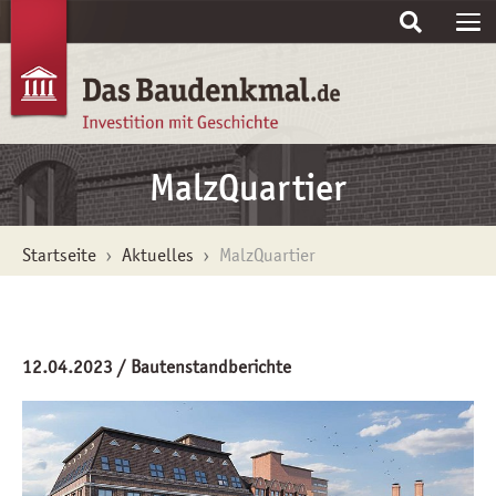
Skip to main content
MalzQuartier
You are here:
Startseite
Aktuelles
MalzQuartier
12.04.2023
/ Bautenstandberichte