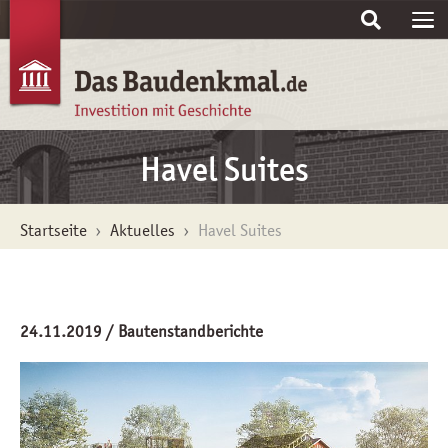
Skip to main content
Havel Suites
You are here:
Startseite
Aktuelles
Havel Suites
24.11.2019
/ Bautenstandberichte