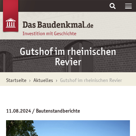
Skip to main content
Gutshof im rheinischen
Revier
You are here:
Startseite
Aktuelles
Gutshof im rheinischen Revier
11.08.2024
/ Bautenstandberichte